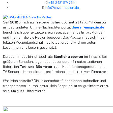
+49 2421 9747214
info@save-medien.de
Seit
2012
bin ich als
freiberuflicher Journalist
tätig. Mit dem von
mir gegründeten Online-Nachrichtenportal
dueren-magazin.de
berichte ich über aktuelle Ereignisse, spannende Entwicklungen
und Themen, die die Region bewegen. Das Magazin hat sich in der
lokalen Medienlandschaft fest etabliert und wird von vielen
Leserinnen und Lesern geschätzt.
Darüber hinaus bin ich auch als
Blaulichtreporter
im Einsatz. Bei
größeren Schadenslagen oder besonderen Einsatzsituationen
liefere ich
Ton- und Bildmaterial
an Nachrichtenagenturen und
TV-Sender – immer aktuell, professionell und direkt vom Einsatzort.
Was mich antreibt? Die Leidenschaft für ehrlichen, schnellen und
transparenten Journalismus. Mein Anspruch ist es, gut informiert zu
sein, um gut zu informieren.